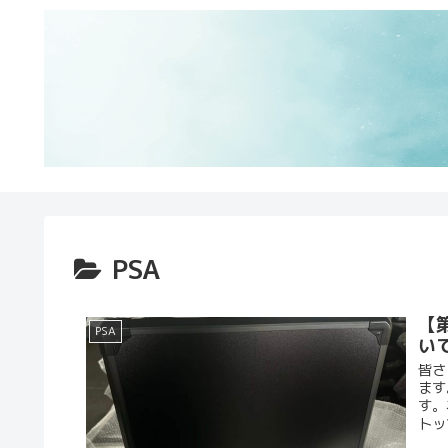
PSA
【第
PSA
い
皆さ
ます
す。
トッ