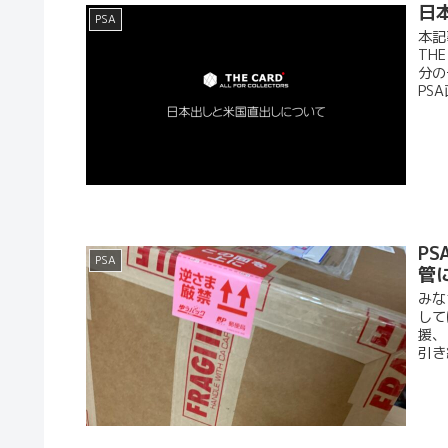
日
PSA
本記
TH
分の
PS
P
PSA
管
みな
して
援、
引き