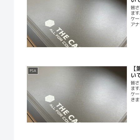
皆さ
ます
ケー
アナ
【
PSA
い
皆さ
ます
ケー
きま