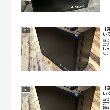
【第
PSA
い
皆さ
ます
しま
だっ
【第
PSA
い
皆さ
ます
般販