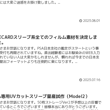
には大変ご迷惑をお掛け致しました。...
2023.08.01
HECARDスリーブ系全てのフィルム素材を決定しま
た。
さまお世話になります。PSA日本支社の鑑定がスタートという事
受付も再開されていますね。直出経験者にはお馴染みのWEB入力
れていない人は大変かもしれませんが、慣れれば今までの日本支
提出フォーマットよりも圧倒的に楽になります。...
2023.07.16
SA専用UVカットスリーブ量産試作（Model2）
さまお世話になります。50枚ストレージVer2が予想以上の反響で
ているところでございます！皆様本当にありがとうございます。