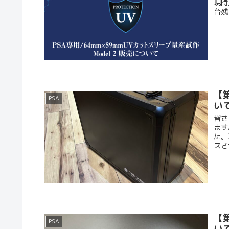
現時
台残
【第
PSA
い
皆さ
ます
た。
スさ
【
PSA
い