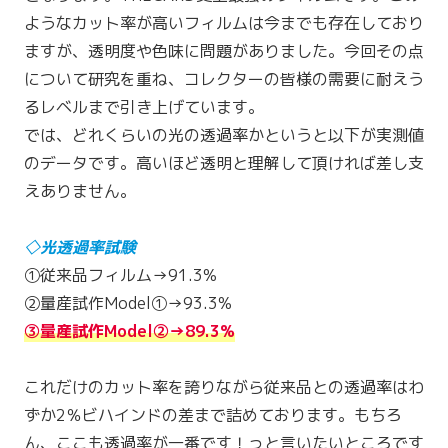
ようなカット率が高いフィルムは今までも存在しており
ますが、透明度や色味に問題がありました。今回その点
について研究を重ね、コレクターの皆様の需要に耐えう
るレベルまで引き上げています。
では、どれくらいの光の透過率かというと以下が実測値
のデータです。高いほど透明と理解して頂ければ差し支
えありません。
◇光透過率試験
①従来品フィルム→91.3%
②量産試作Model①→93.3%
③量産試作Model②→89.3%
これだけのカット率を誇りながら従来品との透過率はわ
ずか2％ビハインドの差まで詰めております。もちろ
ん、ここも透過率が一番です！っと言いたいところです