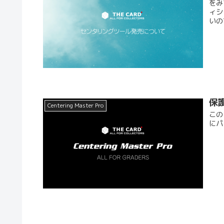
をみ
ィシ
いの
保護
Centering Master Pro
この
にパ