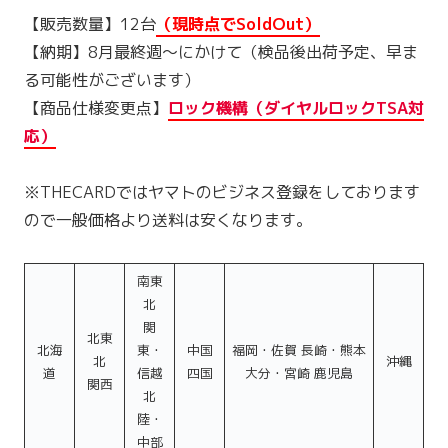
【販売数量】12台
（現時点でSoldOut）
【納期】8月最終週〜にかけて（検品後出荷予定、早ま
る可能性がございます）
【商品仕様変更点】
ロック機構（ダイヤルロックTSA対
応）
※THECARDではヤマトのビジネス登録をしております
ので一般価格より送料は安くなります。
南東
北
関
北東
北海
東・
中国
福岡・佐賀 長崎・熊本
北
沖縄
道
信越
四国
大分・宮崎 鹿児島
関西
北
陸・
中部