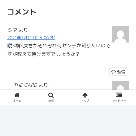
コメント
シマ
より:
2021年12月17日 5:06 PM
縦×横×深さがそれぞれ何センチか知りたいので
すが教えて頂けますでしょうか？
返信
THE CARD
より:
2021年12月17日 10:11 PM
ご質問の件ですが、実測で外寸
ホーム
検索
トップ
サイドバー
W307×H148×D105でございます。内寸は恐れいり
ますが機密事項な為公開しておりません。ご理解の
程よろしくお願い致します。内寸の目安はPSAジャ
ストサイズ、BGSも入るとご理解頂ければと思いま