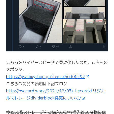
こちらをハイパースピードで具現化したのか、こちらの
スポンジ。
https://psa.buyshop.jp/items/56306392
こちらの商品の説明は下記ブログ
http://psacard.work/2021/12/03/thecardオリジナ
ルストレージdividerblock発売について/
今回50枚ストレージをご購入のお客様先着50名様には